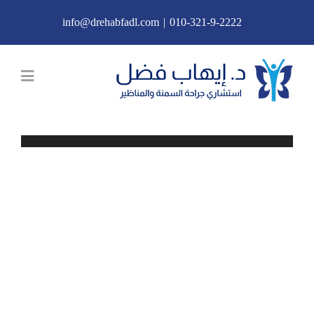
Ski
info@drehabfadl.com
|
010-321-9-2222
t
conten