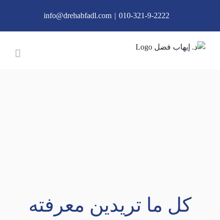
Ski
info@drehabfadl.com
|
010-321-9-2222
t
conten
كل ما تريدين معرفته