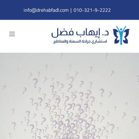
Ski
info@drehabfadl.com
|
010-321-9-2222
t
conten